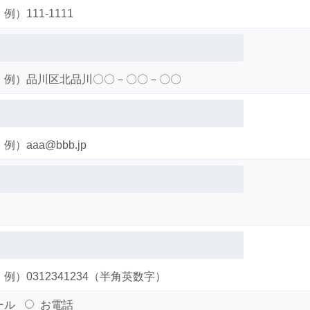
例）111-1111
例）品川区北品川〇〇－〇〇－〇〇
例）aaa@bbb.jp
須
例）0312341234（半角英数字）
ール
お電話