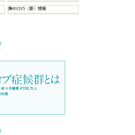
胸やけの〈新〉情報