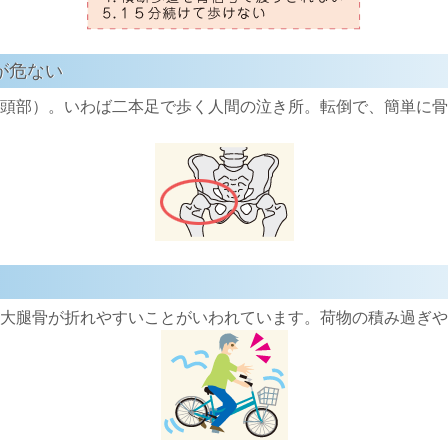
が危ない
頭部）。いわば二本足で歩く人間の泣き所。転倒で、簡単に骨
大腿骨が折れやすいことがいわれています。荷物の積み過ぎや