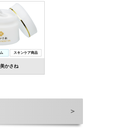
ム
スキンケア商品
美かさね
＞